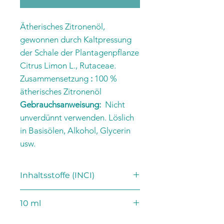
Ätherisches Zitronenöl,
gewonnen durch Kaltpressung
der Schale der Plantagenpflanze
Citrus Limon L., Rutaceae.
Zusammensetzung
:
100 %
ätherisches Zitronenöl
Gebrauchsanweisung:
Nicht
unverdünnt verwenden. Löslich
in Basisölen, Alkohol, Glycerin
usw.
Inhaltsstoffe (INCI)
Citrus medica limonum Schalenöl
10 ml
Limonen, β-Pinen, p-Menta-1,4-dien,
3,7-Dimethyl-2,6-octadien-1al (cis und
Citrus medica limonum Peel Oil