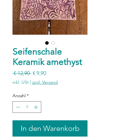
Seifenschale
Keramik amethyst
Standardpreis
Sale-
 € 12,90 
€ 9,90
Preis
inkl. USt
|
zzgl. Versand
Anzahl
*
In den Warenkorb