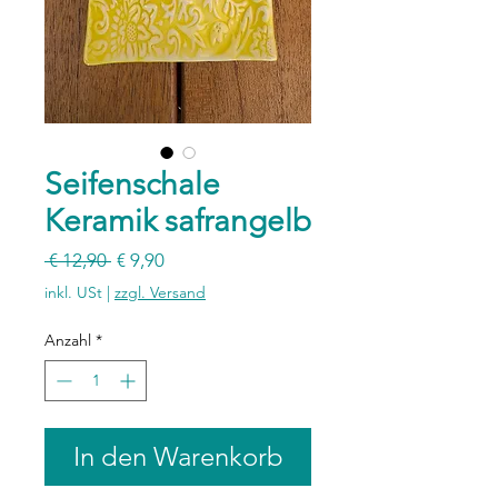
Seifenschale
Keramik safrangelb
Standardpreis
Sale-
 € 12,90 
€ 9,90
Preis
inkl. USt
|
zzgl. Versand
Anzahl
*
In den Warenkorb